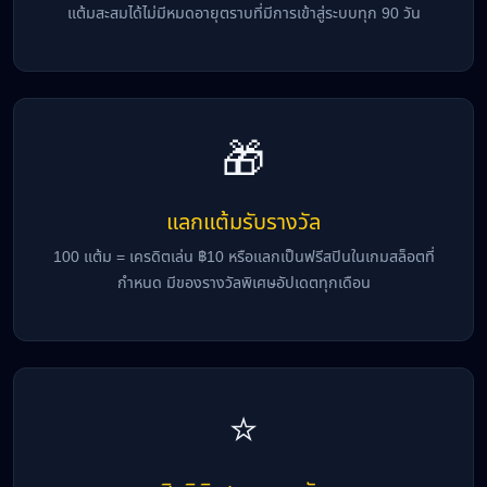
แต้มสะสมได้ไม่มีหมดอายุตราบที่มีการเข้าสู่ระบบทุก 90 วัน
🎁
แลกแต้มรับรางวัล
100 แต้ม = เครดิตเล่น ฿10 หรือแลกเป็นฟรีสปินในเกมสล็อตที่
กำหนด มีของรางวัลพิเศษอัปเดตทุกเดือน
⭐