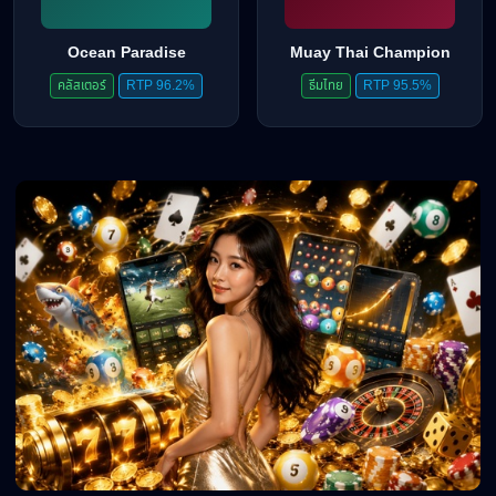
Ocean Paradise
Muay Thai Champion
คลัสเตอร์
RTP 96.2%
ธีมไทย
RTP 95.5%