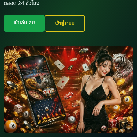
ตลอด 24 ชั่วโมง
เข้าเล่นเลย
เข้าสู่ระบบ