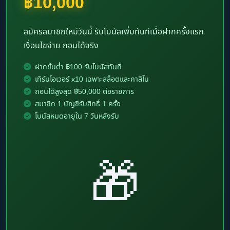
฿10,000
สมัครสมาชิกใหม่วันนี้ รับโบนัสเพิ่มทันทีเมื่อฝากครั้งแรก
เงื่อนไขง่าย ถอนได้จริง
ฝากขั้นต่ำ ฿100 รับโบนัสทันที
เทิร์นโอเวอร์ x10 เฉพาะสล็อตและคาสิโน
ถอนได้สูงสุด ฿50,000 ต่อรายการ
สมาชิก 1 บัญชีรับสิทธิ์ 1 ครั้ง
โบนัสหมดอายุใน 7 วันหลังรับ
🎁