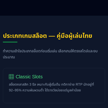
ประเภทเกมสล็อต — คู่มือผู้เล่นไทย
ทำความเข้าใจประเภทสล็อตก่อนเริ่มเล่น เลือกเกมให้ตรงสไตล์และงบ
ประมาณ
Classic Slots
สล็อตคลาสสิก 3 รีล เหมาะกับผู้เริ่มต้น กติกาง่าย RTP มักอยู่ที่
92–95% ความผันผวนต่ำ ได้รางวัลบ่อยแต่มูลค่าน้อย