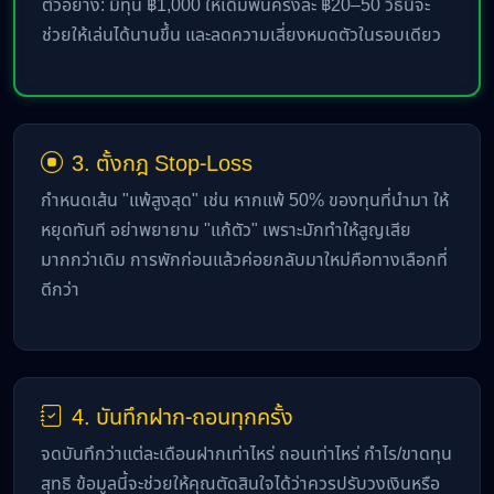
ตัวอย่าง: มีทุน ฿1,000 ให้เดิมพันครั้งละ ฿20–50 วิธีนี้จะ
ช่วยให้เล่นได้นานขึ้น และลดความเสี่ยงหมดตัวในรอบเดียว
3. ตั้งกฎ Stop-Loss
กำหนดเส้น "แพ้สูงสุด" เช่น หากแพ้ 50% ของทุนที่นำมา ให้
หยุดทันที อย่าพยายาม "แก้ตัว" เพราะมักทำให้สูญเสีย
มากกว่าเดิม การพักก่อนแล้วค่อยกลับมาใหม่คือทางเลือกที่
ดีกว่า
4. บันทึกฝาก-ถอนทุกครั้ง
จดบันทึกว่าแต่ละเดือนฝากเท่าไหร่ ถอนเท่าไหร่ กำไร/ขาดทุน
สุทธิ ข้อมูลนี้จะช่วยให้คุณตัดสินใจได้ว่าควรปรับวงเงินหรือ