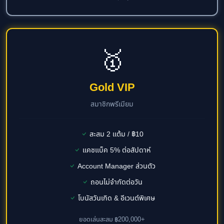
🥇
Gold VIP
สมาชิกพรีเมียม
สะสม 2 แต้ม / ฿10
แคชแบ็ค 5% ต่อสัปดาห์
Account Manager ส่วนตัว
ถอนไม่จำกัดต่อวัน
โบนัสวันเกิด & อีเวนต์พิเศษ
ยอดเล่นสะสม ฿200,000+