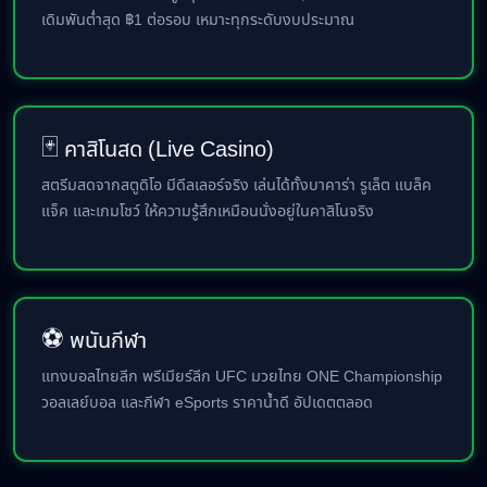
เดิมพันต่ำสุด ฿1 ต่อรอบ เหมาะทุกระดับงบประมาณ
🃏
คาสิโนสด (Live Casino)
สตรีมสดจากสตูดิโอ มีดีลเลอร์จริง เล่นได้ทั้งบาคาร่า รูเล็ต แบล็ค
แจ็ค และเกมโชว์ ให้ความรู้สึกเหมือนนั่งอยู่ในคาสิโนจริง
⚽
พนันกีฬา
แทงบอลไทยลีก พรีเมียร์ลีก UFC มวยไทย ONE Championship
วอลเลย์บอล และกีฬา eSports ราคาน้ำดี อัปเดตตลอด