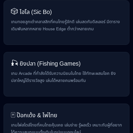
🎲
ไฮโล (Sic Bo)
เกมทอยลูกเต๋าคลาสสิกที่คนไทยรู้จักดี เล่นสดกับดีลเลอร์ มีตาราง
เดิมพันหลากหลาย House Edge ต่ำกว่าหลายเกม
🎣
ยิงปลา (Fishing Games)
เกม Arcade ที่กำลังได้รับความนิยมในไทย ใช้ทักษะผสมโชค ยิง
ปลาใหญ่ได้รางวัลสูง เล่นได้หลายคนพร้อมกัน
🀄
ป๊อกเด้ง & ไพ่ไทย
เกมไพ่สไตล์ไทยที่คนไทยคุ้นเคย เล่นง่าย รู้ผลเร็ว เหมาะกับผู้ที่อยาก
ได้ความสนุกแบบดั้งเดิมในรูปแบบออนไลน์