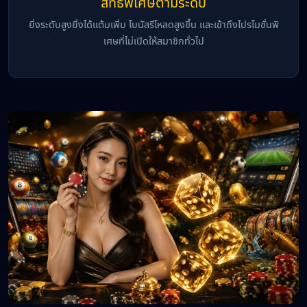
สิทธิพิเศษตามระดับ
ยิ่งระดับสูงยิ่งได้แต้มเพิ่ม โบนัสรีโหลดสูงขึ้น และเข้าถึงโปรโมชั่นพิ
เศษที่ไม่เปิดให้สมาชิกทั่วไป