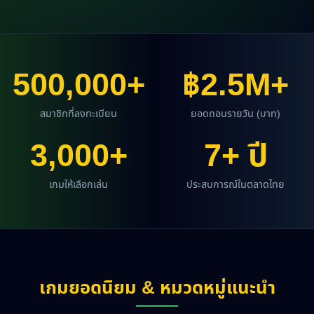
500,000+
฿2.5M+
สมาชิกที่ลงทะเบียน
ยอดถอนรายวัน (บาท)
3,000+
7+ ปี
เกมให้เลือกเล่น
ประสบการณ์ในตลาดไทย
เกมยอดนิยม & หมวดหมู่แนะนำ