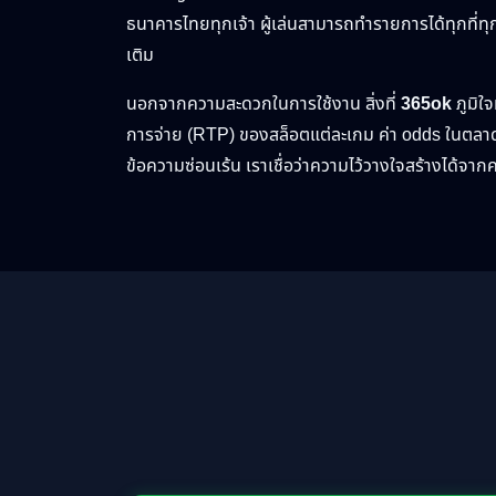
ธนาคารไทยทุกเจ้า ผู้เล่นสามารถทำรายการได้ทุกที่ทุ
เติม
นอกจากความสะดวกในการใช้งาน สิ่งที่
365ok
ภูมิใจ
การจ่าย (RTP) ของสล็อตแต่ละเกม ค่า odds ในตลาดบอ
ข้อความซ่อนเร้น เราเชื่อว่าความไว้วางใจสร้างได้จา