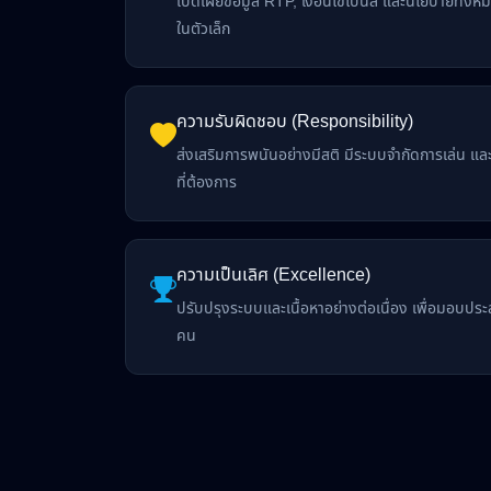
เปิดเผยข้อมูล RTP, เงื่อนไขโบนัส และนโยบายทั้งห
ในตัวเล็ก
ความรับผิดชอบ (Responsibility)
ส่งเสริมการพนันอย่างมีสติ มีระบบจำกัดการเล่น แล
ที่ต้องการ
ความเป็นเลิศ (Excellence)
ปรับปรุงระบบและเนื้อหาอย่างต่อเนื่อง เพื่อมอบประสบ
คน