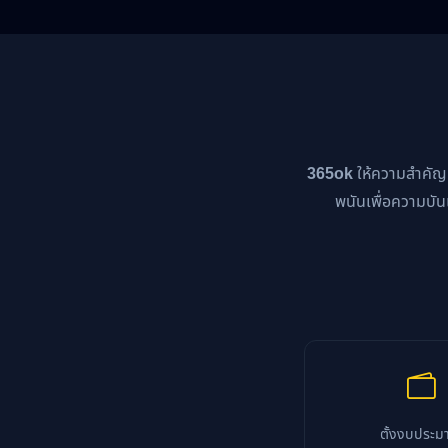
365ok
ให้ความสำคัญก
พนันเพื่อความบันเ
ตั้งงบประ