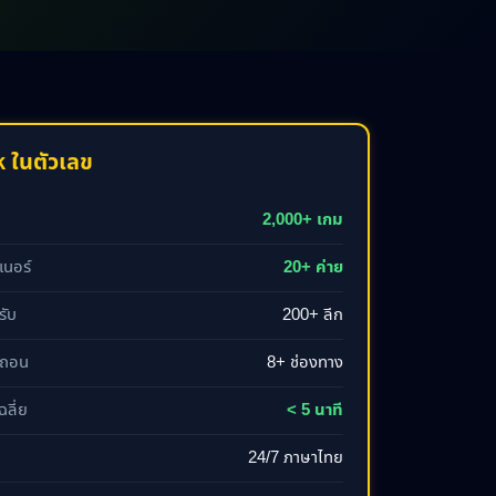
 ในตัวเลข
2,000+ เกม
เนอร์
20+ ค่าย
รับ
200+ ลีก
-ถอน
8+ ช่องทาง
ฉลี่ย
< 5 นาที
24/7 ภาษาไทย