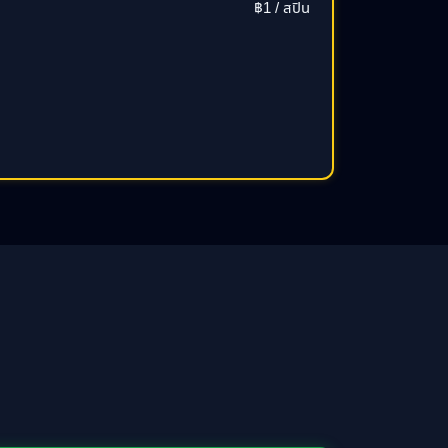
฿1 / สปิน