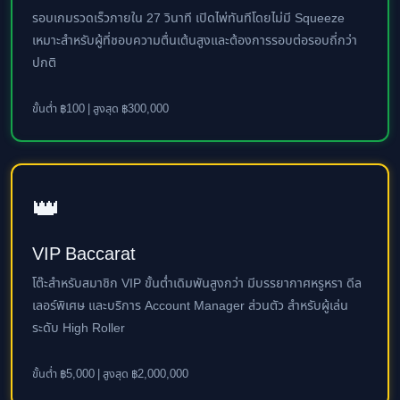
รอบเกมรวดเร็วภายใน 27 วินาที เปิดไพ่ทันทีโดยไม่มี Squeeze
เหมาะสำหรับผู้ที่ชอบความตื่นเต้นสูงและต้องการรอบต่อรอบถี่กว่า
ปกติ
ขั้นต่ำ ฿100 | สูงสุด ฿300,000
👑
VIP Baccarat
โต๊ะสำหรับสมาชิก VIP ขั้นต่ำเดิมพันสูงกว่า มีบรรยากาศหรูหรา ดีล
เลอร์พิเศษ และบริการ Account Manager ส่วนตัว สำหรับผู้เล่น
ระดับ High Roller
ขั้นต่ำ ฿5,000 | สูงสุด ฿2,000,000