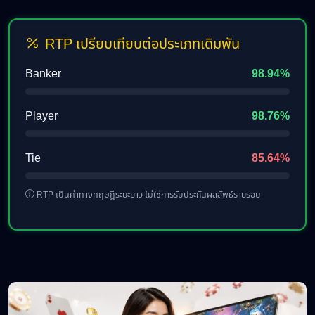
RTP เปรียบเทียบต่อประเภทเดิมพัน
Banker
98.94%
Player
98.76%
Tie
85.64%
RTP เป็นค่าทางทฤษฎีระยะยาว ไม่ใช่การรับประกันผลลัพธ์รายรอบ