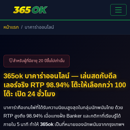
หน้าแรก
บาคาร่าออนไลน์
สำหรับผู้ที่มีอายุ 20 ปีขึ้นไปเท่านั้น
365ok บาคาร่าออนไลน์ — เล่นสดกับดีล
เลอร์จริง RTP 98.94% โต๊ะให้เลือกกว่า 100
โต๊ะ เปิด 24 ชั่วโมง
บาคาร่าคือเกมไพ่ที่ได้รับความนิยมสูงสุดในกลุ่มนักพนันไทย ด้วย
RTP สูงถึง 98.94% เมื่อแทงฝั่ง Banker และกติกาที่เรียนรู้ได้
ภายใน 5 นาที ทำให้
365ok
เป็นที่หมายของนักพนันจากกรุงเทพฯ