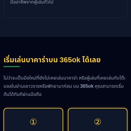
มืออาชีพจากผู้เล่นทั่วไป
เริ่มเล่นบาคาร่าบน 365ok ได้เลย
ไม่ว่าจะเป็นมือใหม่ที่ยังไม่เคยเล่นบาคาร่า หรือผู้เล่นที่เคยเล่นกับโต๊ะ
บอลในย่านเยาวราชหรือพัทยามาก่อน บน
365ok
คุณสามารถเริ่ม
ต้นได้ทันทีผ่านมือถือ
①
②