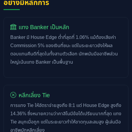
อย่างมีหลักการ
แทง Banker เป็นหลัก
Banker มี House Edge ต่ำที่สุดที่ 1.06% แม้ต้องเสียค่า
Commission 5% ของเงินที่ชนะ แต่ในระยะยาวยังให้ผล
ตอบแทนคืนดีที่สุดในทั้งสามตัวเลือก นักพนันมืออาชีพส่วน
ใหญ่เน้นแทง Banker เป็นพื้นฐาน
หลีกเลี่ยง Tie
การแทง Tie ให้อัตราจ่ายสูงถึง 8:1 แต่ House Edge สูงถึง
14.36% ซึ่งหมายความว่าคาสิโนมีข้อได้เปรียบมากที่สุด แทง
Tie สนุกเมื่อถูก แต่ในระยะยาวทำให้ขาดทุนสะสมสูง ผู้เล่นมือ
อาชีพมักหลีกเลี่ยง