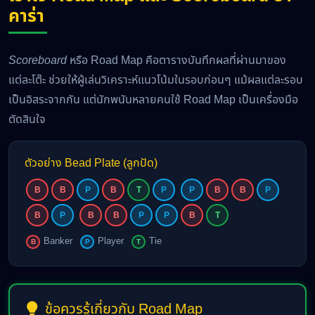
คาร่า
Scoreboard
หรือ Road Map คือตารางบันทึกผลที่ผ่านมาของ
แต่ละโต๊ะ ช่วยให้ผู้เล่นวิเคราะห์แนวโน้มในรอบก่อนๆ แม้ผลแต่ละรอบ
เป็นอิสระจากกัน แต่นักพนันหลายคนใช้ Road Map เป็นเครื่องมือ
ตัดสินใจ
ตัวอย่าง Bead Plate (ลูกปัด)
B
B
P
B
T
P
P
B
B
P
B
P
B
B
P
P
B
T
Banker
Player
Tie
B
P
T
ข้อควรรู้เกี่ยวกับ Road Map