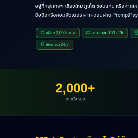
อยู่ที่กรุงเทพฯ เชียงใหม่ ภูเก็ต ขอนแก่น หรือหาดใ
มือถือหรือคอมพิวเตอร์ ฝาก-ถอนผ่าน PromptPay 
สล็อต 2,000+ เกม
บาคาร่าสด 100+ โต๊ะ
ซัพพอร์ต 24/7
2,000+
เกมทั้งหมด