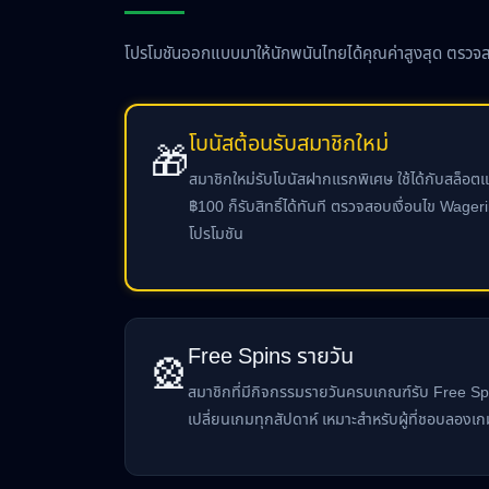
โปรโมชันออกแบบมาให้นักพนันไทยได้คุณค่าสูงสุด ตรวจส
โบนัสต้อนรับสมาชิกใหม่
🎁
สมาชิกใหม่รับโบนัสฝากแรกพิเศษ ใช้ได้กับสล็อตแ
฿100 ก็รับสิทธิ์ได้ทันที ตรวจสอบเงื่อนไข Wag
โปรโมชัน
Free Spins รายวัน
🎡
สมาชิกที่มีกิจกรรมรายวันครบเกณฑ์รับ Free Sp
เปลี่ยนเกมทุกสัปดาห์ เหมาะสำหรับผู้ที่ชอบลองเก