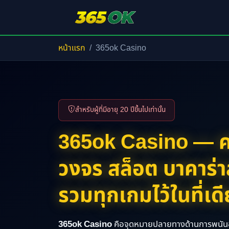
หน้าแรก
365ok Casino
สำหรับผู้ที่มีอายุ 20 ปีขึ้นไปเท่านั้น
365ok Casino — ค
วงจร สล็อต บาคาร่
รวมทุกเกมไว้ในที่เด
365ok Casino
คือจุดหมายปลายทางด้านการพนันออน