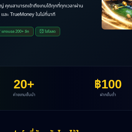
หญ่ คุณสามารถเข้าถึงเกมได้ทุกที่ทุกเวลาผ่าน
และ TrueMoney ในไม่กี่นาที
แทงบอล 200+ ลีก
ไฮโลสด
20+
฿100
ค่ายเกมชั้นนำ
ฝากขั้นต่ำ