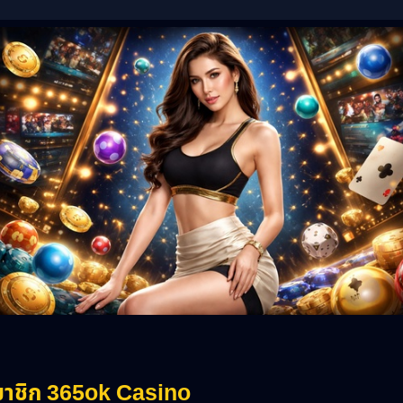
มาชิก 365ok Casino