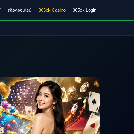
์
สล็อตออนไลน์
365ok Casino
365ok Login