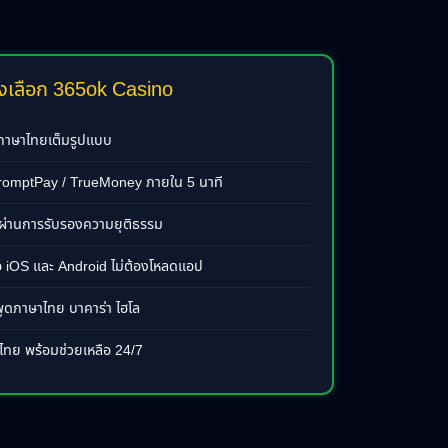
งเลือก 365ok Casino
ซภาษาไทยเต็มรูปแบบ
omptPay / TrueMoney ภายใน 5 นาที
่านการรับรองความยุติธรรม
อ iOS และ Android ไม่ต้องโหลดแอป
พูดภาษาไทย บาคาร่า ไฮโล
ไทย พร้อมช่วยเหลือ 24/7